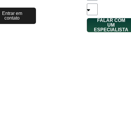
Entrar em
contato
FALAR COM
UM
ESPECIALISTA