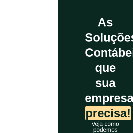
As
Soluçõe
Contábe
que
sua
empres
precisa!
Veja como
podemos