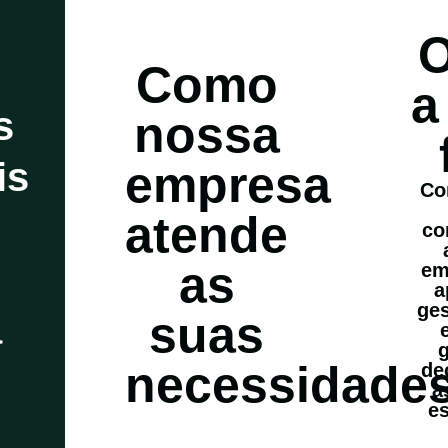
O
Como
a
s
nossa
is
empresa
Co
atende
co
as
em
a
ge
suas
a
necessidade
de
a
es