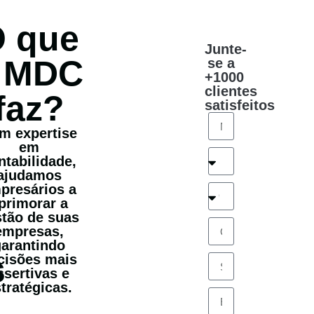
 que
Junte-
 MDC
se a
+1000
clientes
faz?
satisfeitos
m expertise
em
ntabilidade,
ajudamos
presários a
primorar a
stão de suas
empresas,
garantindo
s
cisões mais
ssertivas e
tratégicas.