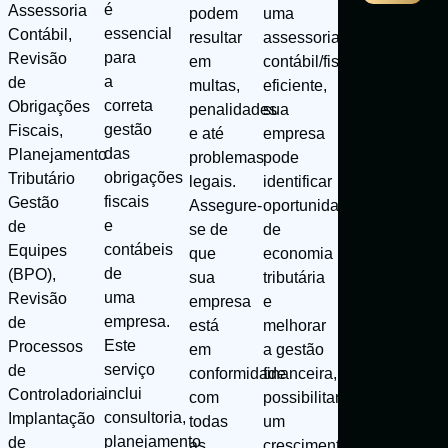
é
Assessoria
uma
podem
essencial
Contábil,
assessoria
resultar
para
Revisão
contábil/fiscal
em
a
de
eficiente,
multas,
correta
Obrigações
sua
penalidades
gestão
Fiscais,
empresa
e até
das
Planejamento
pode
problemas
obrigações
Tributário
identificar
legais.
fiscais
Gestão
oportunidades
Assegure-
e
de
de
se de
contábeis
Equipes
economia
que
de
(BPO),
tributária
sua
uma
Revisão
e
empresa
empresa.
de
melhorar
está
Este
Processos
a gestão
em
serviço
de
financeira,
conformidade
inclui
Controladoria
possibilitando
com
consultoria,
Implantação
um
todas
planejamento
de
crescimento
as