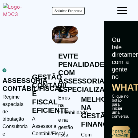
Solicitar Proposta
Ou
fale
diretam
EVITE
com a
PENALIDADES
gente
COM
GESTÃO
no
ASSESSORIA
ASSESSORIA
CONTÁBIL
WHAT
CONTÁBIL/FISCAL
ESPECIALIZADA
E
Clique no
Regime
MELHORIA
Erros
botão
FISCAL
especiais
para
na
NA
iniciar
EFICIENTE
de
uma
contabilidade
GESTÃO
conversa.
A
tributação
e na
FINANCEIRA
Assessoria
Consultoria
gestão
Ir para o
Contábil/Fiscal
e
Com
fiscal
WhatsApp