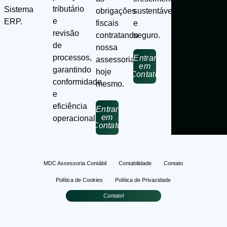
tributário
Sistema
sustentável
obrigações
e
ERP.
e
fiscais
revisão
seguro.
contratando
de
nossa
processos,
Entrar
assessoria
em
garantindo
hoje
Contato
conformidade
mesmo.
e
eficiência
Entrar
em
operacional.
Contato
MDC Assessoria Contábil
Contabilidade
Contato
Política de Cookies
Política de Privacidade
Contato!