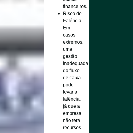
financeiros.
Risco de
Falência
:
Em
casos
extremos,
uma
gestão
inadequada
do fluxo
de caixa
pode
levar a
falência,
já que a
empresa
não terá
recursos