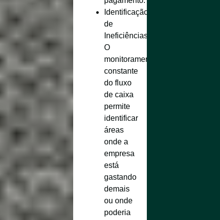
pagamento.
Identificação
de
Ineficiências
:
O
monitoramento
constante
do fluxo
de caixa
permite
identificar
áreas
onde a
empresa
está
gastando
demais
ou onde
poderia