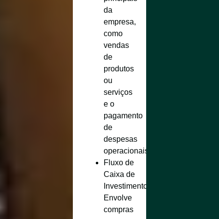
da
empresa,
como
vendas
de
produtos
ou
serviços
e o
pagamento
de
despesas
operacionais.
Fluxo de
Caixa de
Investimentos
:
Envolve
compras