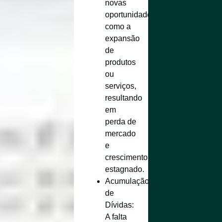
novas
oportunidades,
como a
expansão
de
produtos
ou
serviços,
resultando
em
perda de
mercado
e
crescimento
estagnado.
Acumulação
de
Dívidas
:
A falta