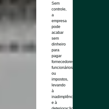
Sem
controle,
a
empresa
pode
acabar
sem
dinheiro
para
pagar
fornecedores,
funcionários
ou
impostos,
levando
à
inadimplência
e à
deterioração