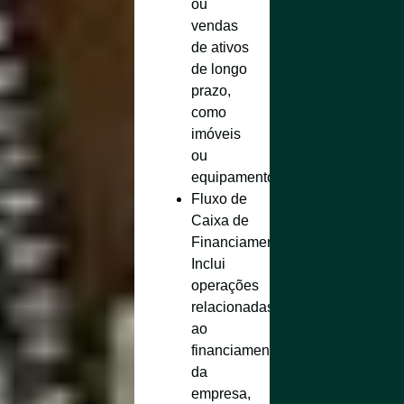
ou
vendas
de ativos
de longo
prazo,
como
imóveis
ou
equipamentos.
Fluxo de
Caixa de
Financiamento
:
Inclui
operações
relacionadas
ao
financiamento
da
empresa,