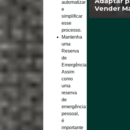
Adaptar p
automatizar
Vender Ma
e
simplificar
esse
processo.
Mantenha
uma
Reserva
de
Emergência
:
Assim
como
uma
reserva
de
emergência
pessoal,
é
importante