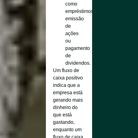
como
empréstimos,
emissão
de
ações
ou
pagamento
de
dividendos.
Um fluxo de
caixa positivo
indica que a
empresa está
gerando mais
dinheiro do
que está
gastando,
enquanto um
fluxo de caixa