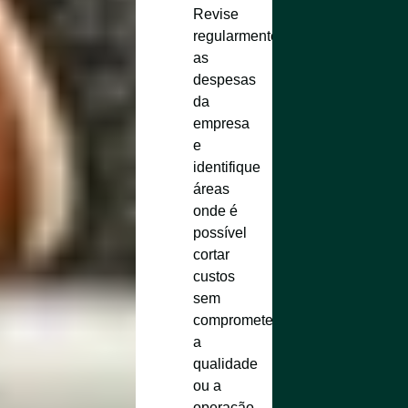
Revise
regularmente
as
despesas
da
empresa
e
identifique
áreas
onde é
possível
cortar
custos
sem
comprometer
a
qualidade
ou a
operação.