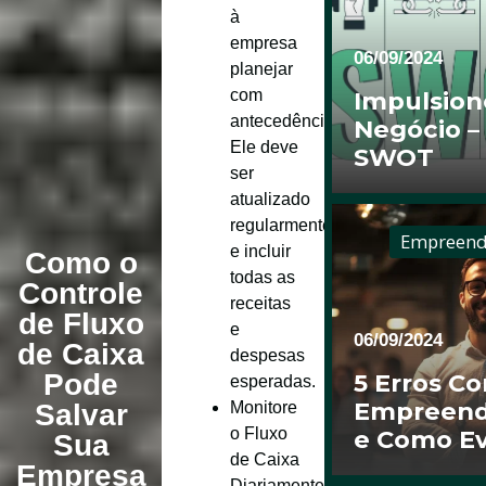
à
empresa
06/09/2024
planejar
com
Impulsion
antecedência.
Negócio –
Ele deve
SWOT
ser
atualizado
regularmente
Empreend
e incluir
Como o
todas as
Controle
receitas
de Fluxo
e
06/09/2024
de Caixa
despesas
Pode
5 Erros C
esperadas.
Empreend
Monitore
Salvar
o Fluxo
e Como Ev
Sua
de Caixa
Empresa
Diariamente
: