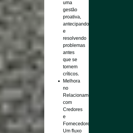
uma
gestão
proativa,
antecipando
e
resolvendo
problemas
antes
que se
tornem
críticos.
Melhora
no
Relacionamento
com
Credores
e
Fornecedores
:
Um fluxo