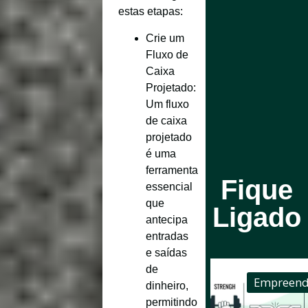
estas etapas:
Crie um
Fluxo de
Caixa
Projetado
:
Um fluxo
de caixa
projetado
é uma
ferramenta
Fique
essencial
que
Ligado
antecipa
entradas
e saídas
de
Empreend
dinheiro,
permitindo