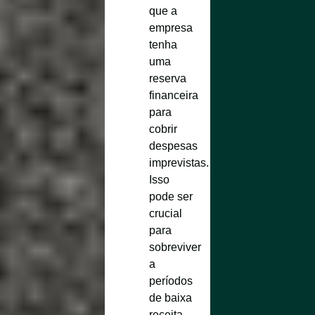
que a
empresa
tenha
uma
reserva
financeira
para
cobrir
despesas
imprevistas.
Isso
pode ser
crucial
para
sobreviver
a
períodos
de baixa
receita