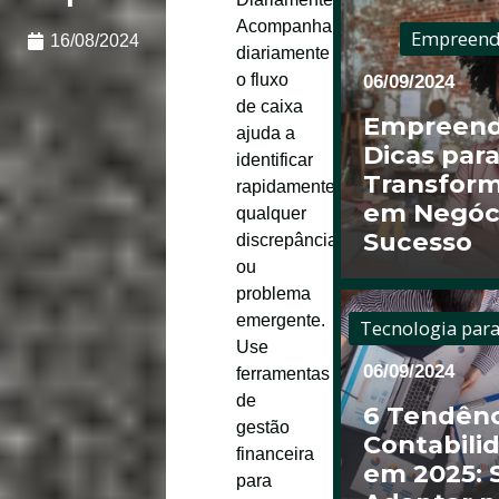
Acompanhar
Empreend
16/08/2024
diariamente
o fluxo
06/09/2024
de caixa
Empreend
ajuda a
Dicas par
identificar
Transform
rapidamente
em Negóc
qualquer
Sucesso
discrepância
ou
problema
emergente.
Tecnologia par
Use
06/09/2024
ferramentas
de
6 Tendênc
gestão
Contabili
financeira
em 2025: 
para