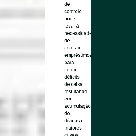
de
controle
pode
levar à
necessidade
de
contrair
empréstimos
para
cobrir
déficits
de caixa,
resultando
em
acumulação
de
dívidas e
maiores
custos