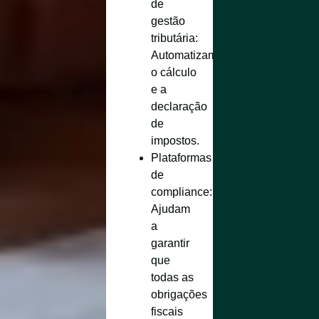
de
gestão
tributária
:
Automatizam
o cálculo
e a
declaração
de
impostos.
Plataformas
de
compliance
:
Ajudam
a
garantir
que
todas as
obrigações
fiscais