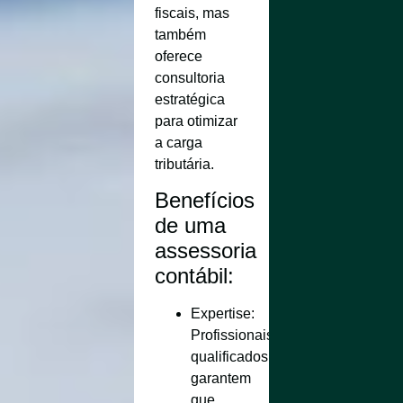
fiscais, mas
também
oferece
consultoria
estratégica
para otimizar
a carga
tributária.
Benefícios
de uma
assessoria
contábil:
Expertise
:
Profissionais
qualificados
garantem
que