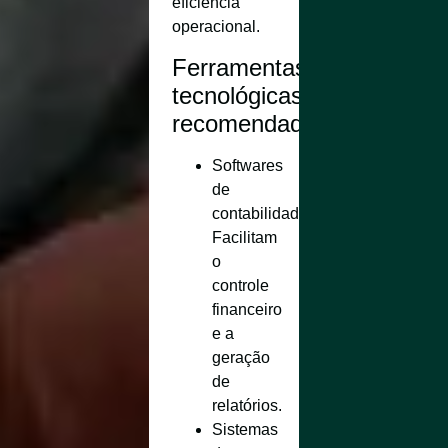
eficiência
operacional.
Ferramentas
tecnológicas
recomendadas:
Softwares
de
contabilidade
:
Facilitam
o
controle
financeiro
e a
geração
de
relatórios.
Sistemas