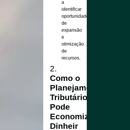
a
identificar
oportunidades
de
expansão
e
otimização
de
recursos.
2.
Como o
Planejamento
Tributário
Pode
Economizar
Dinheir