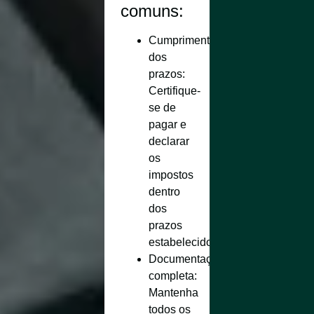
comuns:
Cumprimento
dos
prazos
:
Certifique-
se de
pagar e
declarar
os
impostos
dentro
dos
prazos
estabelecidos.
Documentação
completa
:
Mantenha
todos os