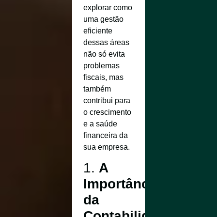
explorar como
uma gestão
eficiente
dessas áreas
não só evita
problemas
fiscais, mas
também
contribui para
o crescimento
e a saúde
financeira da
sua empresa.
1.
A
Importância
da
Contabilidade