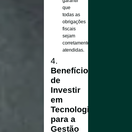
garantir
que
todas as
obrigações
fiscais
sejam
corretamente
atendidas.
4.
Benefícios
de
Investir
em
Tecnologia
para a
Gestão