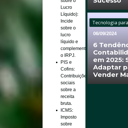
Sucesso
sobre o
Lucro
Líquido)
:
Incide
Tecnologia par
sobre o
06/09/2024
lucro
líquido e
6 Tendênc
complementa
Contabili
o IRPJ.
em 2025: 
PIS e
Adaptar p
Cofins
:
Vender Ma
Contribuições
sociais
sobre a
receita
bruta.
ICMS
:
Imposto
sobre