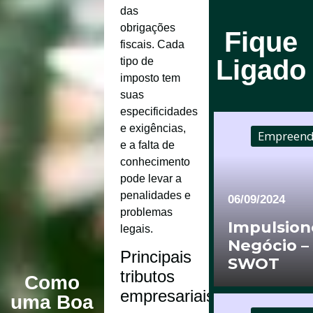
das
obrigações
Fique
fiscais. Cada
Ligado
tipo de
imposto tem
suas
especificidades
e exigências,
Empreend
e a falta de
conhecimento
pode levar a
penalidades e
06/09/2024
problemas
Impulsion
legais.
Negócio –
Principais
SWOT
tributos
Como
empresariais:
uma Boa