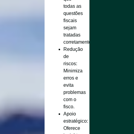
todas as
questões
fiscais
sejam
tratadas
corretamente.
Redução
de
riscos
:
Minimiza
erros e
evita
problemas
com o
fisco.
Apoio
estratégico
:
Oferece