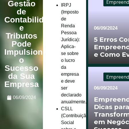
Empreend
Gestão
IRPJ
de
(Imposto
Contabilidade
de
Renda
e
06/09/2024
Pessoa
Tributos
5 Erros C
Jurídica)
:
Pode
Empreend
Aplica-
Impulsionar
e Como Ev
se sobre
o
o lucro
Sucesso
da
empresa
da Sua
Empreend
e deve
Empresa
06/09/2024
ser
declarado
06/09/2024
Empreend
anualmente.
Dicas par
CSLL
Transform
(Contribuição
em Negóc
Social