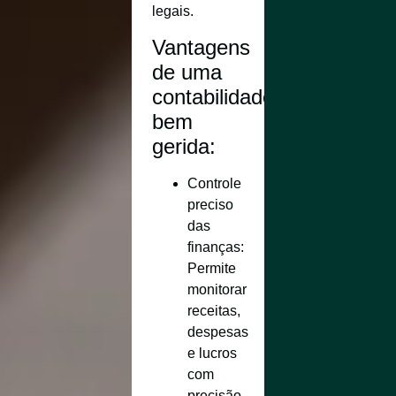
legais.
Vantagens
de uma
contabilidade
bem
gerida:
Controle
preciso
das
finanças
:
Permite
monitorar
receitas,
despesas
e lucros
com
precisão.