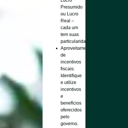
Lucro
Presumido
ou Lucro
Real –
cada um
tem suas
particularidades.
Aproveitamento
de
incentivos
fiscais
:
Identifique
e utilize
incentivos
e
benefícios
oferecidos
pelo
governo.