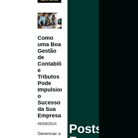
Como
uma Boa
Gestão
de
Contabilidade
e
Tributos
Pode
Impulsionar
o
Sucesso
da Sua
Empresa
Contabilidade
06/09/2024
Posts
e
Gerenciar a