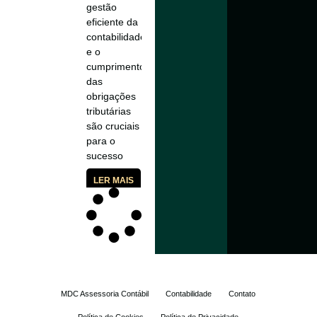
gestão
eficiente da
contabilidade
e o
cumprimento
das
obrigações
tributárias
são cruciais
para o
sucesso
LER MAIS
MDC Assessoria Contábil
Contabilidade
Contato
Política de Cookies
Política de Privacidade