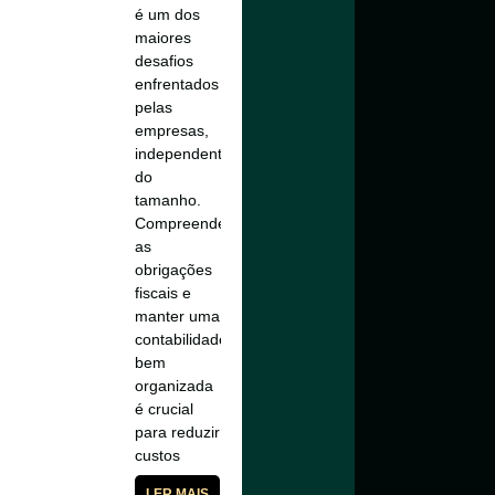
é um dos
maiores
desafios
enfrentados
pelas
empresas,
independentemente
do
tamanho.
Compreender
as
obrigações
fiscais e
manter uma
contabilidade
bem
organizada
é crucial
para reduzir
custos
LER MAIS