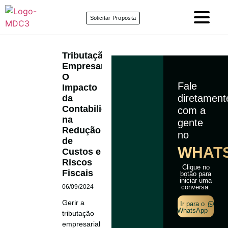
Solicitar Proposta
Tributação
Empresarial:
O
Fale
Impacto
diretamen
da
Contabilidade
com a
na
gente
Redução
no
de
WHAT
Custos e
Riscos
Clique no
Fiscais
botão para
iniciar uma
06/09/2024
conversa.
Gerir a
Ir para o
WhatsApp
tributação
empresarial